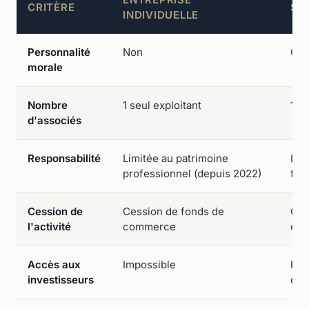
CRITÈRE
SO
INDIVIDUELLE
Personnalité
Non
Oui
morale
Nombre
1 seul exploitant
1 à 
d'associés
Responsabilité
Limitée au patrimoine
Lim
professionnel (depuis 2022)
fau
Cession de
Cession de fonds de
Ces
l'activité
commerce
ou 
Accès aux
Impossible
Pos
investisseurs
de 