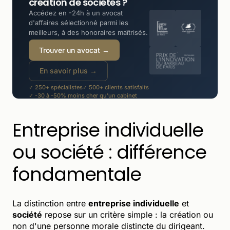
création de sociétés ?
Accédez en -24h à un avocat
d'affaires sélectionné parmi les
meilleurs, à des honoraires maîtrisés.
Trouver un avocat →
En savoir plus →
✓ 250+ spécialistes
✓ 500+ clients satisfaits
✓ -30 à -50% moins cher qu'un cabinet
Entreprise individuelle
ou société : différence
fondamentale
La distinction entre
entreprise individuelle
et
société
repose sur un critère simple : la création ou
non d'une personne morale distincte du dirigeant.