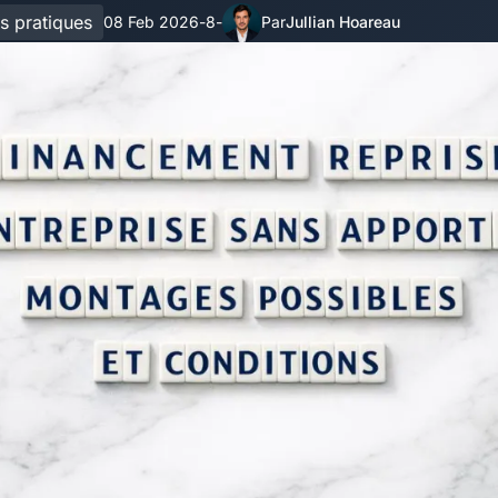
s pratiques
08 Feb 2026
8
Jullian Hoareau
-
-
Par