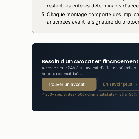
restent les critères déterminants d'acce
Chaque montage comporte des implicatio
anticipées avant la signature du protoc
Besoin d'un avocat en financement 
Accédez en -24h à un avocat d'affaires sélectionné
honoraires maîtrisés.
En savoir plus →
Trouver un avocat →
✓ 250+ spécialistes
✓ 500+ clients satisfaits
✓ -30 à -50% m