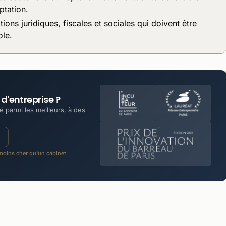
ptation.
ns juridiques, fiscales et sociales qui doivent être
ole.
d'entreprise ?
 parmi les meilleurs, à des
oins cher qu'un cabinet