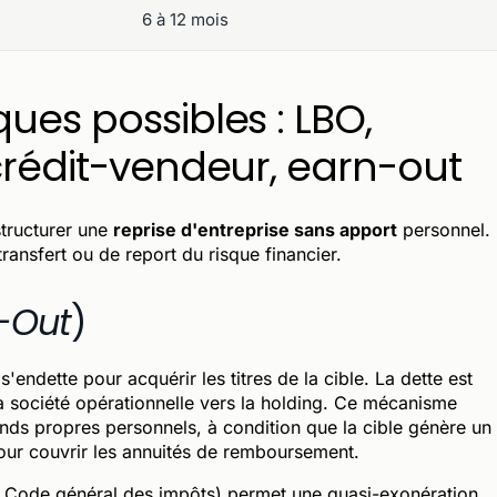
6 à 12 mois
ues possibles : LBO,
 crédit-vendeur, earn-out
structurer une
reprise d'entreprise sans apport
personnel.
ansfert ou de report du risque financier.
-Out
)
s'endette pour acquérir les titres de la cible. La dette est
 société opérationnelle vers la holding. Ce mécanisme
ds propres personnels, à condition que la cible génère un
pour couvrir les annuités de remboursement.
 du Code général des impôts) permet une quasi-exonération