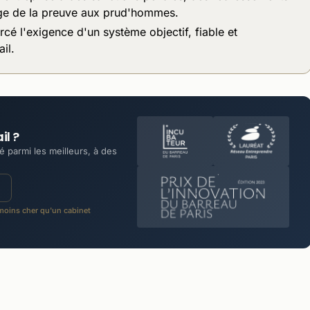
ge de la preuve aux prud'hommes.
cé l'exigence d'un système objectif, fiable et
il.
il ?
 parmi les meilleurs, à des
oins cher qu'un cabinet