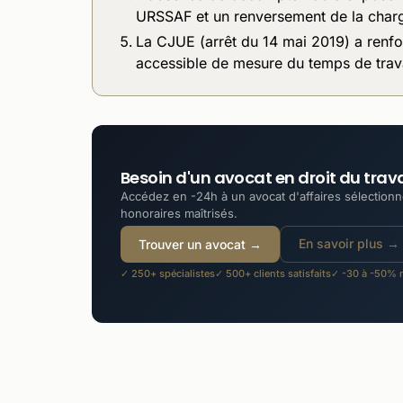
URSSAF et un renversement de la char
La CJUE (arrêt du 14 mai 2019) a renfor
accessible de mesure du temps de trava
Besoin d'un avocat en droit du trava
Accédez en -24h à un avocat d'affaires sélectionné
honoraires maîtrisés.
En savoir plus →
Trouver un avocat →
✓ 250+ spécialistes
✓ 500+ clients satisfaits
✓ -30 à -50% m