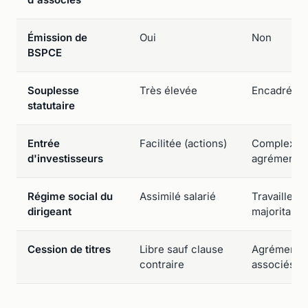
Émission de
Oui
Non
BSPCE
Souplesse
Très élevée
Encadrée pa
statutaire
Entrée
Facilitée (actions)
Complexe (p
d'investisseurs
agrément ob
Régime social du
Assimilé salarié
Travailleur
dirigeant
majoritaire)
Cession de titres
Libre sauf clause
Agrément o
contraire
associés