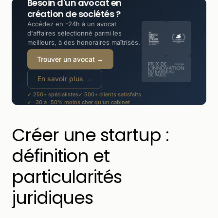
Besoin d'un avocat en
création de sociétés ?
Accédez en -24h à un avocat
d'affaires sélectionné parmi les
meilleurs, à des honoraires maîtrisés.
Trouver un avocat →
En savoir plus →
✓ 250+ spécialistes
✓ 500+ clients satisfaits
✓ -30 à -50% moins cher qu'un cabinet
Créer une startup :
définition et
particularités
juridiques