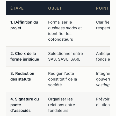
ÉTAPE
OBJET
POINT D
1. Définition du
Formaliser le
Clarifier l
projet
business model
et
respectifs
identifier les
cofondateurs
2. Choix de la
Sélectionner entre
Anticiper 
forme juridique
SAS, SASU, SARL
fonds et en
3. Rédaction
Rédiger l'acte
Intégrer l
des statuts
constitutif de la
gouvernan
société
vesting
4. Signature du
Organiser les
Prévoir le
pacte
relations entre
dilution et
d'associés
fondateurs