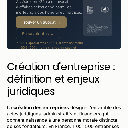
Accédez en -24h à un avocat
d'affaires sélectionné parmi les
meilleurs, à des honoraires maîtrisés.
Trouver un avocat →
En savoir plus →
✓ 250+ spécialistes
✓ 500+ clients satisfaits
✓ -30 à -50% moins cher qu'un cabinet
Création d'entreprise :
définition et enjeux
juridiques
La
création des entreprises
désigne l'ensemble des
actes juridiques, administratifs et financiers qui
donnent naissance à une personne morale distincte
de ses fondateurs. En France, 1 051 500 entreprises