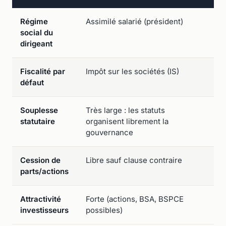
Régime
Assimilé salarié (président)
T
social du
(
dirigeant
Fiscalité par
Impôt sur les sociétés (IS)
I
défaut
Souplesse
Très large : les statuts
E
statutaire
organisent librement la
d
gouvernance
Cession de
Libre sauf clause contraire
A
parts/actions
p
Attractivité
Forte (actions, BSA, BSPCE
L
investisseurs
possibles)
p