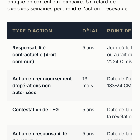
critique en contentieux bancaire. Un retard de
quelques semaines peut rendre l'action irrecevable.
TYPE D'ACTION
DÉLAI
POINT DE D
Responsabilité
5 ans
Jour où le titu
contractuelle (droit
ou aurait dû con
commun)
2224 C. civ.)
Action en remboursement
13
Date de l'opéra
d'opérations non
mois
133-24 CMF)
autorisées
Contestation de TEG
5 ans
Date de la con
la révélation d
Action en responsabilité
5 ans
Date de la mis