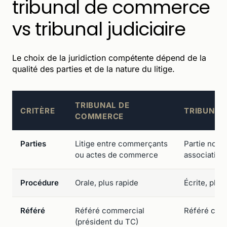
tribunal de commerce
vs tribunal judiciaire
Le choix de la juridiction compétente dépend de la
qualité des parties et de la nature du litige.
TRIBUNAL DE
CRITÈRE
TRIBUNAL 
COMMERCE
Parties
Litige entre commerçants
Partie non 
ou actes de commerce
association,
Procédure
Orale, plus rapide
Écrite, plus
Référé
Référé commercial
Référé civil
(président du TC)