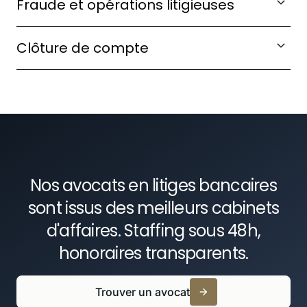
Fraude et opérations litigieuses
recouvrement ou d'exécution forcée.
Obtenir réparation pour des virements
Clôture de compte
frauduleux ou des opérations non autorisées.
Contester une clôture de compte abusive ou
obtenir le déblocage de fonds retenus.
Nos avocats en litiges bancaires
sont issus des meilleurs cabinets
d'affaires. Staffing sous 48h,
honoraires transparents.
Trouver un avocat