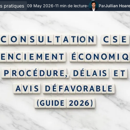
s pratiques
09 May 2026
11 min de lecture
Jullian Hoar
-
-
Par