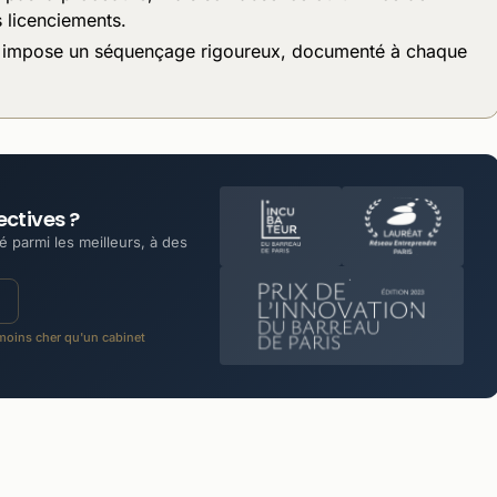
s licenciements.
TS impose un séquençage rigoureux, documenté à chaque
ectives ?
 parmi les meilleurs, à des
oins cher qu'un cabinet