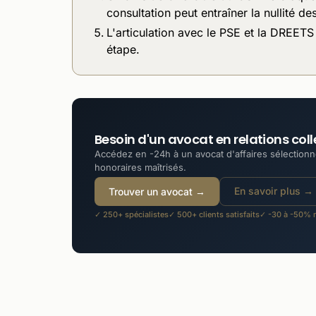
consultation peut entraîner la nullité de
L'articulation avec le PSE et la DREE
étape.
Besoin d'un avocat en relations coll
Accédez en -24h à un avocat d'affaires sélectionné
honoraires maîtrisés.
En savoir plus →
Trouver un avocat →
✓ 250+ spécialistes
✓ 500+ clients satisfaits
✓ -30 à -50% m