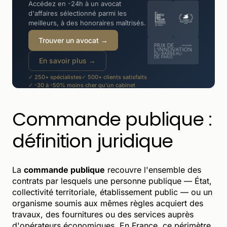
Accédez en -24h à un avocat
d'affaires sélectionné parmi les
meilleurs, à des honoraires maîtrisés.
Trouver un avocat →
En savoir plus →
✓ 250+ spécialistes
✓ 500+ clients satisfaits
✓ -30 à -50% moins cher qu'un cabinet
Commande publique :
définition juridique
La
commande publique
recouvre l'ensemble des
contrats par lesquels une personne publique — État,
collectivité territoriale, établissement public — ou un
organisme soumis aux mêmes règles acquiert des
travaux, des fournitures ou des services auprès
d'opérateurs économiques. En France, ce périmètre