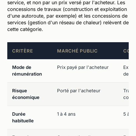
service, et non par un prix versé par l'acheteur. Les
concessions de travaux (construction et exploitation
d'une autoroute, par exemple) et les concessions de
services (gestion d'un réseau de chaleur) relèvent de
cette catégorie.
CRITÈRE
MARCHÉ PUBLIC
CON
Mode de
Prix payé par l'acheteur
Explo
rémunération
de l'
Risque
Porté par l'acheteur
Trans
économique
conce
Durée
1 à 4 ans
5 à 30
habituelle