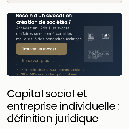
Besoin d'un avocat en
création de sociétés ?
Accédez en -24h à un avocat
d'affaires sélectionné parmi les
meilleurs, à des honoraires maîtrisés.
Trouver un avocat →
En savoir plus →
✓ 250+ spécialistes
✓ 500+ clients satisfaits
✓ -30 à -50% moins cher qu'un cabinet
Capital social et
entreprise individuelle :
définition juridique