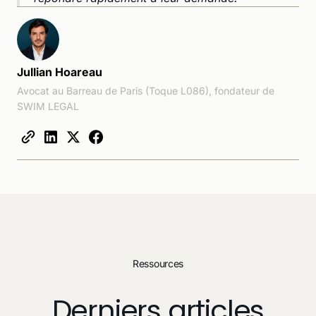
Jullian Hoareau
Avocat au Barreau de Paris (Toque L086), fondateur de
SWIM LEGAL
Ressources
Derniers articles