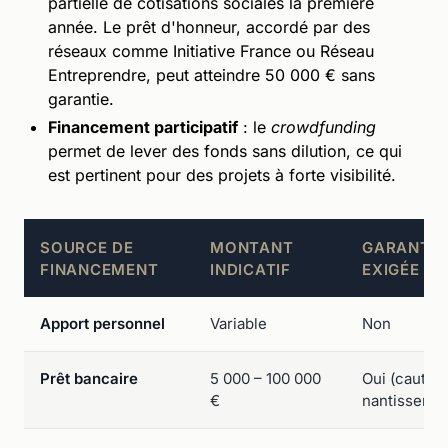
partielle de cotisations sociales la première
année. Le prêt d'honneur, accordé par des
réseaux comme Initiative France ou Réseau
Entreprendre, peut atteindre 50 000 € sans
garantie.
Financement participatif
: le
crowdfunding
permet de lever des fonds sans dilution, ce qui
est pertinent pour des projets à forte visibilité.
SOURCE DE
MONTANT
GARANTIE
FINANCEMENT
INDICATIF
EXIGÉE
Apport personnel
Variable
Non
Prêt bancaire
5 000 – 100 000
Oui (caution
€
nantissemen