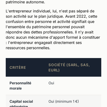
patrimoine autonome.
L'entrepreneur individuel, lui, n'est pas séparé de
son activité sur le plan juridique. Avant 2022, cette
confusion entre personne et activité signifiait que
l'ensemble du patrimoine personnel pouvait
répondre des dettes professionnelles. Il n'y avait
donc aucun mécanisme d'apport formel à constituer
: l'entrepreneur engageait directement ses
ressources personnelles.
SOCIÉTÉ (SARL, SAS,
E
CRITÈRE
EURL)
I
Personnalité
Oui
N
morale
Capital social
Oui (minimum 1 €)
No
obligatoire