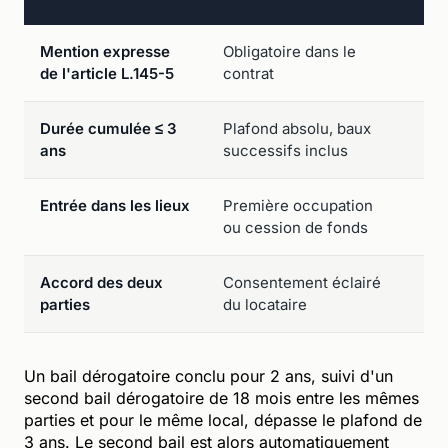
Mention expresse
Obligatoire dans le
Req
de l'article L.145-5
contrat
com
Durée cumulée ≤ 3
Plafond absolu, baux
Fo
ans
successifs inclus
d'u
Entrée dans les lieux
Première occupation
Nul
ou cession de fonds
dér
Accord des deux
Consentement éclairé
Con
parties
du locataire
dev
Un bail dérogatoire conclu pour 2 ans, suivi d'un
second bail dérogatoire de 18 mois entre les mêmes
parties et pour le même local, dépasse le plafond de
3 ans. Le second bail est alors automatiquement