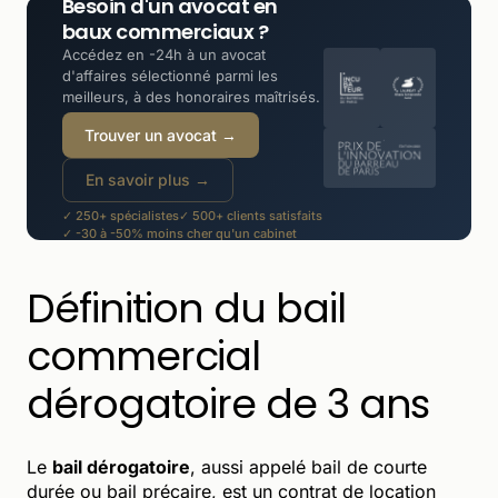
Besoin d'un avocat en
baux commerciaux ?
Accédez en -24h à un avocat
d'affaires sélectionné parmi les
meilleurs, à des honoraires maîtrisés.
Trouver un avocat →
En savoir plus →
✓ 250+ spécialistes
✓ 500+ clients satisfaits
✓ -30 à -50% moins cher qu'un cabinet
Définition du bail
commercial
dérogatoire de 3 ans
Le
bail dérogatoire
, aussi appelé bail de courte
durée ou bail précaire, est un contrat de location