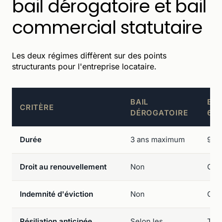
bail dérogatoire et bail
commercial statutaire
Les deux régimes diffèrent sur des points
structurants pour l'entreprise locataire.
BAIL
BAI
CRITÈRE
DÉROGATOIRE
6-9
Durée
3 ans maximum
9 a
Droit au renouvellement
Non
Oui
Indemnité d'éviction
Non
Oui 
Résiliation anticipée
Selon les
Tous