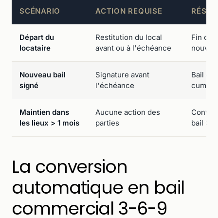
SCÉNARIO
ACTION REQUISE
RÉSUL
Départ du
Restitution du local
Fin du 
locataire
avant ou à l'échéance
nouvell
Nouveau bail
Signature avant
Bail dér
signé
l'échéance
cumulés
Maintien dans
Aucune action des
Convers
les lieux > 1 mois
parties
bail 3-
La conversion
automatique en bail
commercial 3-6-9