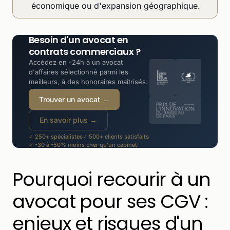
économique ou d'expansion géographique.
Besoin d'un avocat en
contrats commerciaux ?
Accédez en -24h à un avocat
d'affaires sélectionné parmi les
meilleurs, à des honoraires maîtrisés.
Trouver un avocat →
En savoir plus →
✓ 250+ spécialistes
✓ 500+ clients satisfaits
✓ -30 à -50% moins cher qu'un cabinet
Pourquoi recourir à un
avocat pour ses CGV :
enjeux et risques d'un