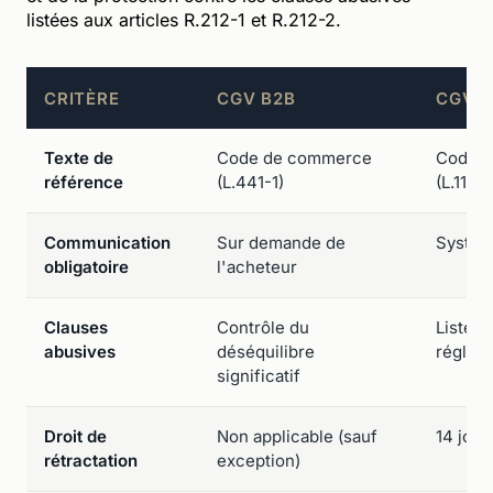
listées aux articles R.212-1 et R.212-2.
CRITÈRE
CGV B2B
CGV B
Texte de
Code de commerce
Code d
référence
(L.441-1)
(L.111-1
Communication
Sur demande de
Systéma
obligatoire
l'acheteur
Clauses
Contrôle du
Liste no
abusives
déséquilibre
réglem
significatif
Droit de
Non applicable (sauf
14 jour
rétractation
exception)