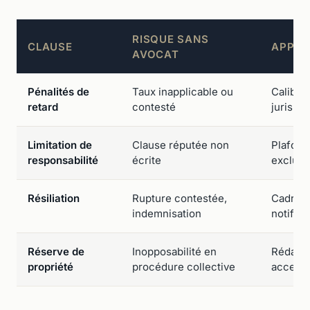
RISQUE SANS
CLAUSE
APPOR
AVOCAT
Pénalités de
Taux inapplicable ou
Calibra
retard
contesté
jurispr
Limitation de
Clause réputée non
Plafond
responsabilité
écrite
exclusi
Résiliation
Rupture contestée,
Cadre cl
indemnisation
notific
Réserve de
Inopposabilité en
Rédacti
propriété
procédure collective
accepta