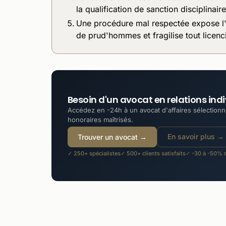
la qualification de sanction disciplinair
Une procédure mal respectée expose l'e
de prud'hommes et fragilise tout licenci
Besoin d'un avocat en relations indiv
Accédez en -24h à un avocat d'affaires sélectionné
honoraires maîtrisés.
En savoir plus →
Trouver un avocat →
✓ 250+ spécialistes
✓ 500+ clients satisfaits
✓ -30 à -50% m