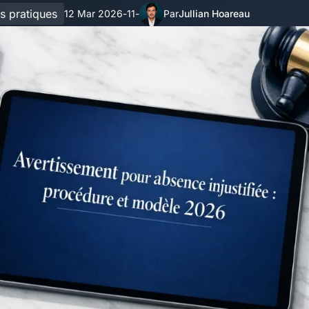
s pratiques
12 Mar 2026
11
Jullian Hoareau
-
-
Par