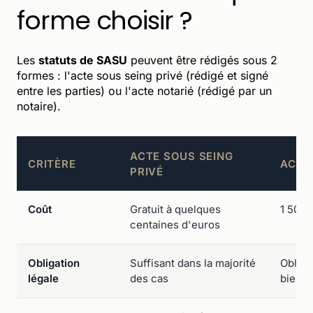
forme choisir ?
Les
statuts de SASU
peuvent être rédigés sous 2
formes : l'acte sous seing privé (rédigé et signé
entre les parties) ou l'acte notarié (rédigé par un
notaire).
ACTE SOUS SEING
CRITÈRE
ACTE
PRIVÉ
Coût
Gratuit à quelques
1 500 
centaines d'euros
Obligation
Suffisant dans la majorité
Obliga
légale
des cas
bien i