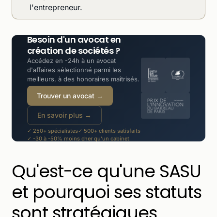
l'entrepreneur.
Besoin d'un avocat en
création de sociétés ?
Accédez en -24h à un avocat
d'affaires sélectionné parmi les
meilleurs, à des honoraires maîtrisés.
Trouver un avocat →
En savoir plus →
✓ 250+ spécialistes
✓ 500+ clients satisfaits
✓ -30 à -50% moins cher qu'un cabinet
Qu'est-ce qu'une SASU
et pourquoi ses statuts
sont stratégiques