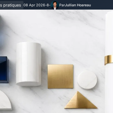
s pratiques
08 Apr 2026
8
Jullian Hoareau
-
-
Par