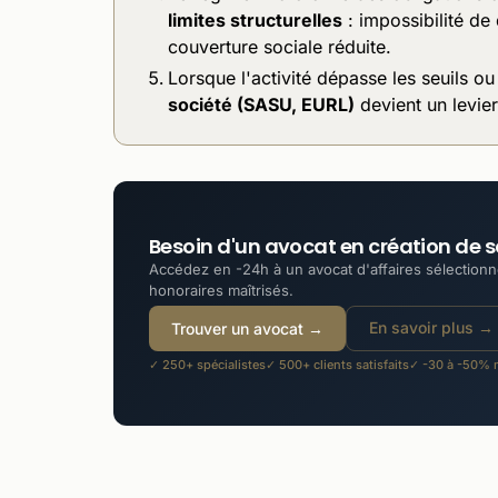
limites structurelles
: impossibilité de
couverture sociale réduite.
Lorsque l'activité dépasse les seuils ou
société (SASU, EURL)
devient un levier
Besoin d'un avocat en création de s
Accédez en -24h à un avocat d'affaires sélectionné
honoraires maîtrisés.
En savoir plus →
Trouver un avocat →
✓ 250+ spécialistes
✓ 500+ clients satisfaits
✓ -30 à -50% m