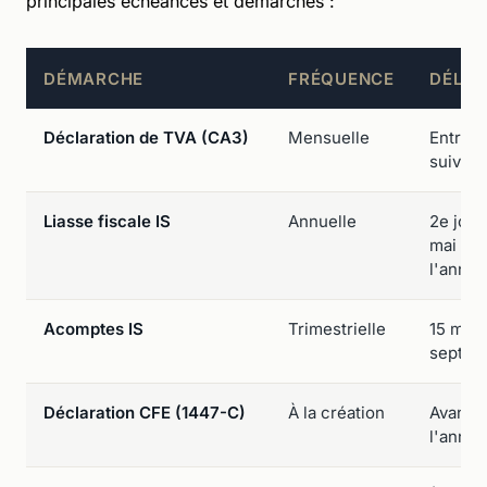
principales échéances et démarches :
DÉMARCHE
FRÉQUENCE
DÉLAI
Déclaration de TVA (CA3)
Mensuelle
Entre l
suivant
Liasse fiscale IS
Annuelle
2e jour
mai (ex
l'année
Acomptes IS
Trimestrielle
15 mars,
septem
Déclaration CFE (1447-C)
À la création
Avant l
l'année