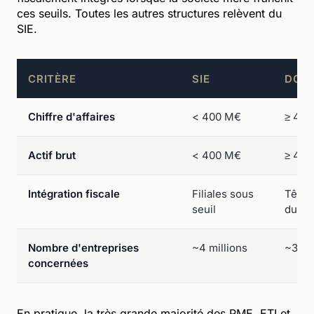
ces seuils. Toutes les autres structures relèvent du
SIE.
CRITÈRE
SIE
DGE
Chiffre d'affaires
< 400 M€
≥ 40
Actif brut
< 400 M€
≥ 40
Intégration fiscale
Filiales sous
Tête 
seuil
du seu
Nombre d'entreprises
~4 millions
~35 
concernées
En pratique, la très grande majorité des PME, ETI et