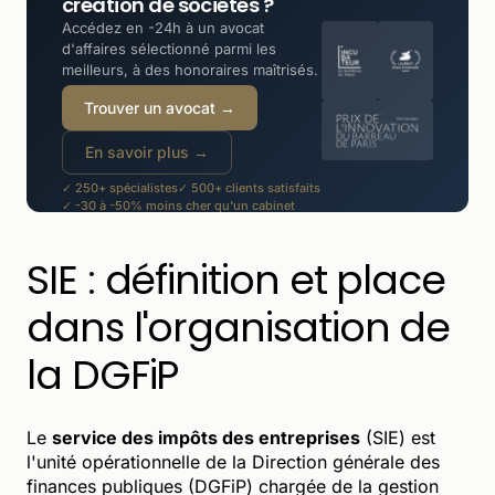
création de sociétés ?
Accédez en -24h à un avocat
d'affaires sélectionné parmi les
meilleurs, à des honoraires maîtrisés.
Trouver un avocat →
En savoir plus →
✓ 250+ spécialistes
✓ 500+ clients satisfaits
✓ -30 à -50% moins cher qu'un cabinet
SIE : définition et place
dans l'organisation de
la DGFiP
Le
service des impôts des entreprises
(SIE) est
l'unité opérationnelle de la Direction générale des
finances publiques (DGFiP) chargée de la gestion