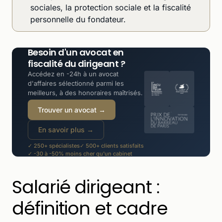
sociales, la protection sociale et la fiscalité
personnelle du fondateur.
Besoin d'un avocat en
fiscalité du dirigeant ?
Accédez en -24h à un avocat
d'affaires sélectionné parmi les
meilleurs, à des honoraires maîtrisés.
Trouver un avocat →
En savoir plus →
✓ 250+ spécialistes
✓ 500+ clients satisfaits
✓ -30 à -50% moins cher qu'un cabinet
Salarié dirigeant :
définition et cadre