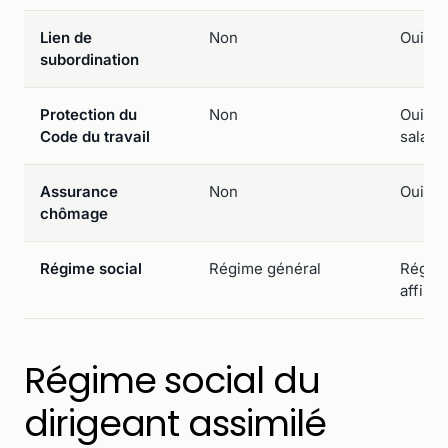
Lien de
Non
Oui (co
subordination
Protection du
Non
Oui (p
Code du travail
salari
Assurance
Non
Oui (si
chômage
Régime social
Régime général
Régime
affiliat
Régime social du
dirigeant assimilé