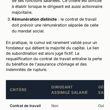
de ses fonctions salariées. Ce critère est difficile
à établir lorsque le dirigeant est aussi actionnaire
majoritaire.
Rémunération distincte
: le contrat de travail
doit prévoir une rémunération séparée de celle
du mandat social.
En pratique, le cumul est rarement validé pour un
fondateur qui détient la majorité du capital. Le lien
de subordination est alors jugé fictif. La
requalification du contrat de travail entraîne la perte
du bénéfice de l'assurance chômage et des
indemnités de rupture.
DIRIGEANT
GÉRA
CRITÈRE
ASSIMILÉ SALARIÉ
SALA
Contrat de travail
Non
Oui (f