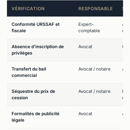
VÉRIFICATION
RESPONSABLE
ST
Conformité URSSAF et
Expert-
Att
fiscale
comptable
obt
Absence d'inscription de
Avocat
Cer
privilèges
Transfert du bail
Avocat / notaire
Acc
commercial
Séquestre du prix de
Avocat / notaire
Fon
cession
com
Formalités de publicité
Avocat
Ann
légale