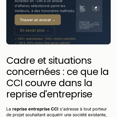
Accédez en -24h à un avocat
d'affaires sélectionné parmi les
meilleurs, à des honoraires maîtrisés.
Trouver un avocat →
En savoir plus →
✓ 250+ spécialistes
✓ 500+ clients satisfaits
✓ -30 à -50% moins cher qu'un cabinet
Cadre et situations
concernées : ce que la
CCI couvre dans la
reprise d'entreprise
La
reprise entreprise CCI
s'adresse à tout porteur
de projet souhaitant acquérir une société existante,