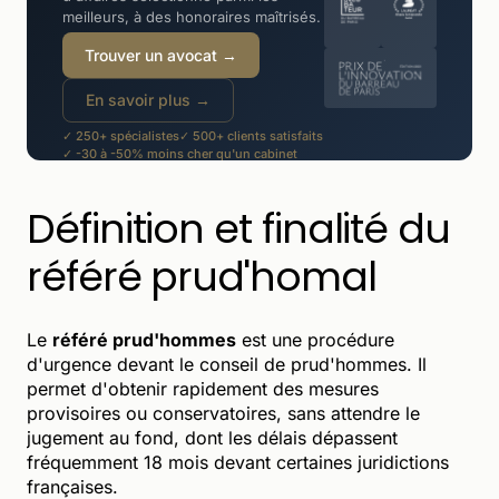
meilleurs, à des honoraires maîtrisés.
Trouver un avocat →
En savoir plus →
✓ 250+ spécialistes
✓ 500+ clients satisfaits
✓ -30 à -50% moins cher qu'un cabinet
Définition et finalité du
référé prud'homal
Le
référé prud'hommes
est une procédure
d'urgence devant le conseil de prud'hommes. Il
permet d'obtenir rapidement des mesures
provisoires ou conservatoires, sans attendre le
jugement au fond, dont les délais dépassent
fréquemment 18 mois devant certaines juridictions
françaises.