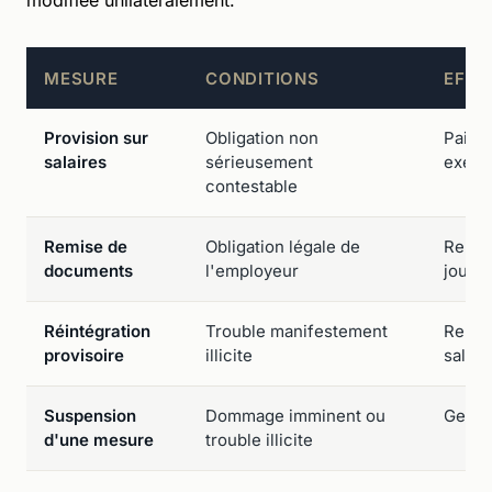
MESURE
CONDITIONS
EFFE
Provision sur
Obligation non
Paiem
salaires
sérieusement
exécut
contestable
Remise de
Obligation légale de
Remis
documents
l'employeur
journa
Réintégration
Trouble manifestement
Repris
provisoire
illicite
salair
Suspension
Dommage imminent ou
Gel de
d'une mesure
trouble illicite