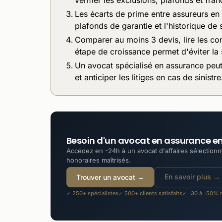
Les écarts de prime entre assureurs en li
plafonds de garantie et l'historique de si
Comparer au moins 3 devis, lire les con
étape de croissance permet d'éviter la
Un avocat spécialisé en assurance peut 
et anticiper les litiges en cas de sinistre
Besoin d'un avocat en assurance en
Accédez en -24h à un avocat d'affaires sélectionné
honoraires maîtrisés.
En savoir plus →
Trouver un avocat →
✓ 250+ spécialistes
✓ 500+ clients satisfaits
✓ -30 à -50% m