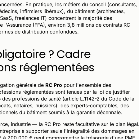
ncernées. En pratique, les métiers du conseil (consultants,
ecins, infirmiers libéraux), du bâtiment (architectes,
SaaS, freelances IT) concentrent la majorité des
e l'Assurance (FFA), environ 3,8 millions de contrats RC
formes de distribution confondues.
bligatoire ? Cadre
sions réglementées
igation générale de
RC Pro
pour l'ensemble des
fessions réglementées sont tenues par la loi de justifier
s des professions de santé (article L.1142-2 du Code de la
ocats, notaires, huissiers), des experts-comptables, des
sionnels du bâtiment soumis à la garantie décennale.
ce, industrie — la RC Pro reste facultative sur le plan légal
ntreprise à supporter seule l'intégralité des dommages en
 € à 200 000 € peut compromettre la trésorerie d'une PME