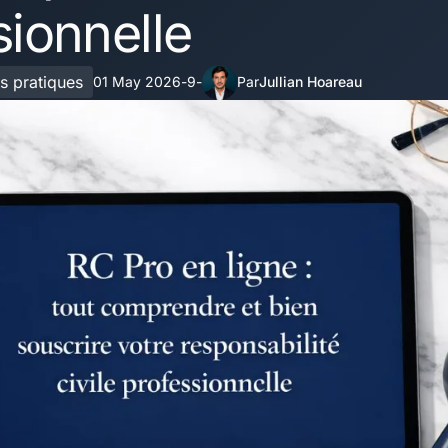
sionnelle
s pratiques
01 May 2026
9
Jullian Hoareau
-
-
Par