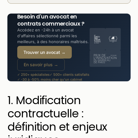
Besoin d'un avocat en
contrats commerciaux ?
Accédez en -24h à un avocat
d'affaires sélectionné parmi les
meilleurs, à des honoraires maîtrisés.
Trouver un avocat →
En savoir plus →
✓ 250+ spécialistes
✓ 500+ clients satisfaits
✓ -30 à -50% moins cher qu'un cabinet
1. Modification
contractuelle :
définition et enjeux