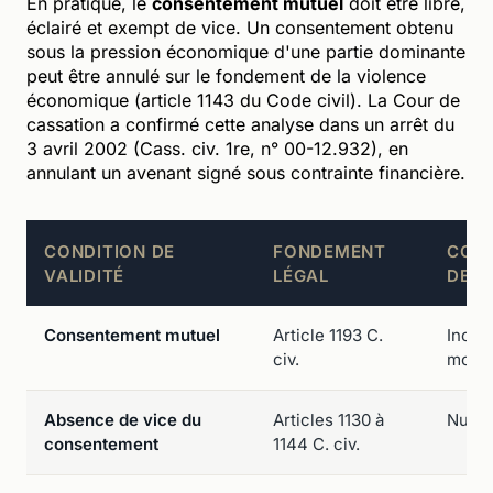
En pratique, le
consentement mutuel
doit être libre,
éclairé et exempt de vice. Un consentement obtenu
sous la pression économique d'une partie dominante
peut être annulé sur le fondement de la violence
économique (article 1143 du Code civil). La Cour de
cassation a confirmé cette analyse dans un arrêt du
3 avril 2002 (Cass. civ. 1re, n° 00-12.932), en
annulant un avenant signé sous contrainte financière.
CONDITION DE
FONDEMENT
CON
VALIDITÉ
LÉGAL
DE D
Consentement mutuel
Article 1193 C.
Inoppo
civ.
modif
Absence de vice du
Articles 1130 à
Nullit
consentement
1144 C. civ.