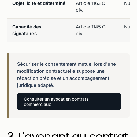
Objet licite et déterminé
Article 1163 C.
Nullit
civ.
Capacité des
Article 1145 C.
Nullit
signataires
civ.
Sécuriser le consentement mutuel lors d'une
modification contractuelle suppose une
rédaction précise et un accompagnement
juridique adapté.
Consulter un avocat en contrats
commerciaux
3. L'avenant au contrat