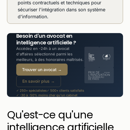
points contractuels et techniques pour
sécuriser l'intégration dans son système
d'information.
Besoin d'un avocat en
intelligence artificielle ?
Accédez en -24h à un avocat
d'affaires sélectionné parmi les
meilleurs, à des honoraires maîtrisés.
Trouver un avocat →
En savoir plus →
✓ 250+ spécialistes
✓ 500+ clients satisfaits
✓ -30 à -50% moins cher qu'un cabinet
Qu'est-ce qu'une
intelligence artificielle