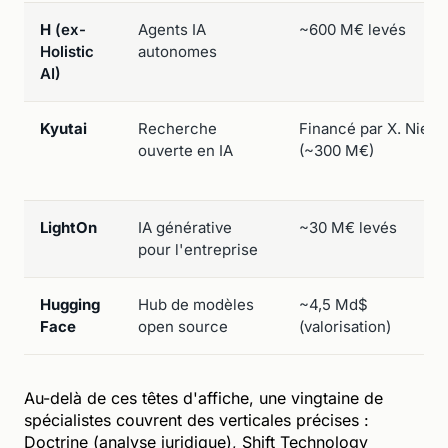
H
(ex-
Agents IA
~600 M€ levés
Holistic
autonomes
AI)
Kyutai
Recherche
Financé par X. Niel
ouverte en IA
(~300 M€)
LightOn
IA générative
~30 M€ levés
pour l'entreprise
Hugging
Hub de modèles
~4,5 Md$
Face
open source
(valorisation)
Au-delà de ces têtes d'affiche, une vingtaine de
spécialistes couvrent des verticales précises :
Doctrine (analyse juridique), Shift Technology