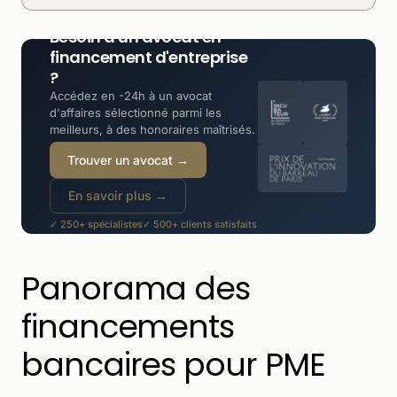
Besoin d'un avocat en
financement d'entreprise
?
Accédez en -24h à un avocat
d'affaires sélectionné parmi les
meilleurs, à des honoraires maîtrisés.
Trouver un avocat →
En savoir plus →
✓ 250+ spécialistes
✓ 500+ clients satisfaits
✓ -30 à -50% moins cher qu'un cabinet
Panorama des
financements
bancaires pour PME