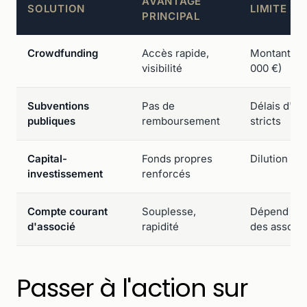
AVANTAGE
SOLUTION
LIMITE PR
PRINCIPAL
Crowdfunding
Accès rapide,
Montants li
visibilité
000 €)
Subventions
Pas de
Délais d'ob
publiques
remboursement
stricts
Capital-
Fonds propres
Dilution du 
investissement
renforcés
Compte courant
Souplesse,
Dépend de l
d'associé
rapidité
des associ
Passer à l'action sur