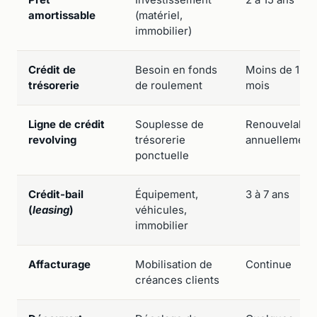
amortissable
(matériel,
immobilier)
Crédit de
Besoin en fonds
Moins de 12
trésorerie
de roulement
mois
Ligne de crédit
Souplesse de
Renouvelable
revolving
trésorerie
annuellement
ponctuelle
Crédit-bail
Équipement,
3 à 7 ans
(
leasing
)
véhicules,
immobilier
Affacturage
Mobilisation de
Continue
créances clients