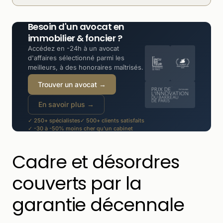
Besoin d'un avocat en
immobilier & foncier ?
Accédez en -24h à un avocat
d'affaires sélectionné parmi les
meilleurs, à des honoraires maîtrisés.
Trouver un avocat →
En savoir plus →
✓ 250+ spécialistes
✓ 500+ clients satisfaits
✓ -30 à -50% moins cher qu'un cabinet
Cadre et désordres
couverts par la
garantie décennale