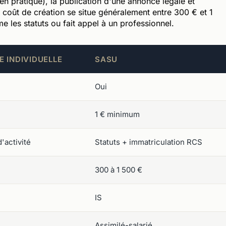
en pratique), la publication d'une annonce légale et
 coût de création se situe généralement entre 300 € et 1
 les statuts ou fait appel à un professionnel.
E INDIVIDUELLE
SASU
Oui
1 € minimum
'activité
Statuts + immatriculation RCS
300 à 1 500 €
IS
Assimilé-salarié