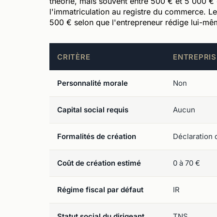
théorie, mais souvent entre 500 € et 5 000 € 
l'immatriculation au registre du commerce. Le
500 € selon que l'entrepreneur rédige lui-même
CRITÈRE
ENTREPRIS
Personnalité morale
Non
Capital social requis
Aucun
Formalités de création
Déclaration d
Coût de création estimé
0 à 70 €
Régime fiscal par défaut
IR
Statut social du dirigeant
TNS