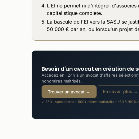
L'EI ne permet ni d'intégrer d'associés 
capitalistique complète.
La bascule de l'EI vers la SASU se jus
50 000 € par an, ou lorsqu'un projet de
Besoin d'un avocat en création de s
Accédez en -24h à un avocat d'affaires sélectionné
honoraires maîtrisés.
En savoir plus →
Trouver un avocat →
✓ 250+ spécialistes
✓ 500+ clients satisfaits
✓ -30 à -50% m