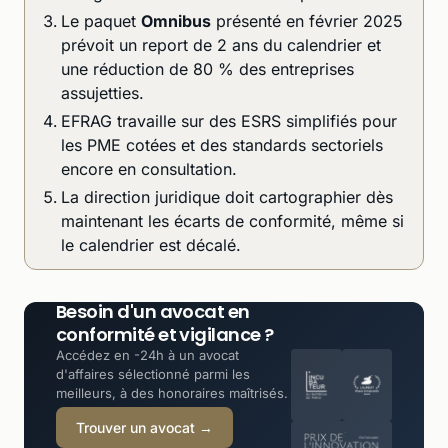
Le paquet
Omnibus
présenté en février 2025
prévoit un report de 2 ans du calendrier et
une réduction de 80 % des entreprises
assujetties.
EFRAG travaille sur des ESRS simplifiés pour
les PME cotées et des standards sectoriels
encore en consultation.
La direction juridique doit cartographier dès
maintenant les écarts de conformité, même si
le calendrier est décalé.
Besoin d'un avocat en
conformité et vigilance ?
Accédez en -24h à un avocat
d'affaires sélectionné parmi les
meilleurs, à des honoraires maîtrisés.
Trouver un avocat →