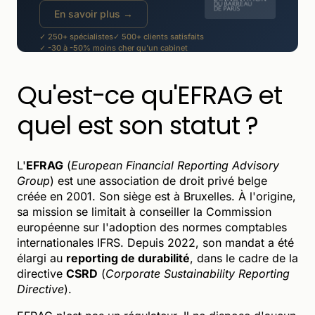
En savoir plus →
✓ 250+ spécialistes
✓ 500+ clients satisfaits
✓ -30 à -50% moins cher qu'un cabinet
Qu'est-ce qu'EFRAG et
quel est son statut ?
L'
EFRAG
(
European Financial Reporting Advisory
Group
) est une association de droit privé belge
créée en 2001. Son siège est à Bruxelles. À l'origine,
sa mission se limitait à conseiller la Commission
européenne sur l'adoption des normes comptables
internationales IFRS. Depuis 2022, son mandat a été
élargi au
reporting de durabilité
, dans le cadre de la
directive
CSRD
(
Corporate Sustainability Reporting
Directive
).