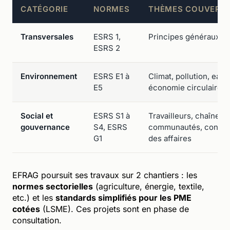
CATÉGORIE
NORMES
THÈMES COUVERT
Transversales
ESRS 1,
Principes généraux, i
ESRS 2
Environnement
ESRS E1 à
Climat, pollution, eau, 
E5
économie circulaire
Social et
ESRS S1 à
Travailleurs, chaîne de
gouvernance
S4, ESRS
communautés, consom
G1
des affaires
EFRAG poursuit ses travaux sur 2 chantiers : les
normes sectorielles
(agriculture, énergie, textile,
etc.) et les
standards simplifiés pour les PME
cotées
(LSME). Ces projets sont en phase de
consultation.