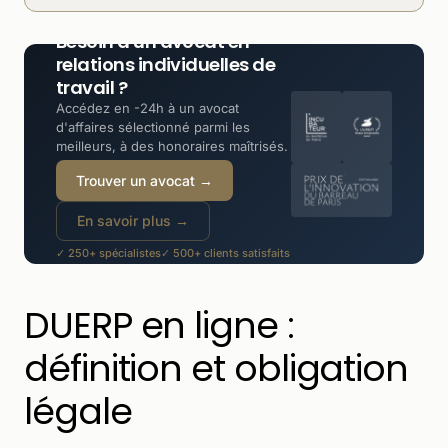
Besoin d'un avocat en
relations individuelles de
travail ?
Accédez en -24h à un avocat
d'affaires sélectionné parmi les
meilleurs, à des honoraires maîtrisés.
Trouver un avocat →
En savoir plus →
✓ 250+ spécialistes
✓ 500+ clients satisfaits
✓ -30 à -50% moins cher qu'un cabinet
DUERP en ligne :
définition et obligation
légale