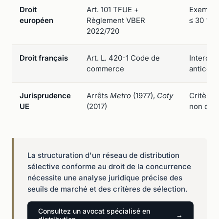
Droit
Art. 101 TFUE +
Exemptio
européen
Règlement VBER
≤ 30 % 
2022/720
Droit français
Art. L. 420-1 Code de
Interdic
commerce
anticonc
Jurisprudence
Arrêts
Metro
(1977),
Coty
Critères 
UE
(2017)
non disc
La structuration d'un réseau de distribution
sélective conforme au droit de la concurrence
nécessite une analyse juridique précise des
seuils de marché et des critères de sélection.
Consultez un avocat spécialisé en