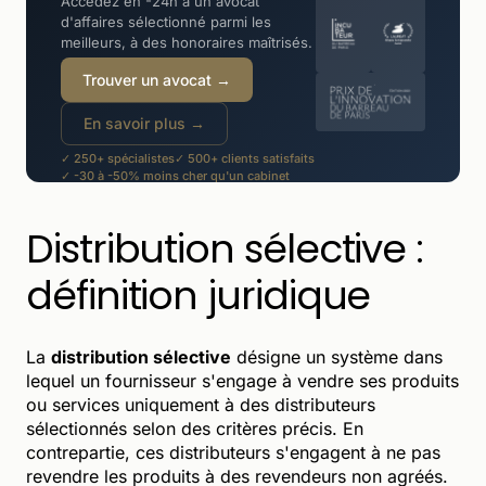
Accédez en -24h à un avocat
d'affaires sélectionné parmi les
meilleurs, à des honoraires maîtrisés.
Trouver un avocat →
En savoir plus →
✓ 250+ spécialistes
✓ 500+ clients satisfaits
✓ -30 à -50% moins cher qu'un cabinet
Distribution sélective :
définition juridique
La
distribution sélective
désigne un système dans
lequel un fournisseur s'engage à vendre ses produits
ou services uniquement à des distributeurs
sélectionnés selon des critères précis. En
contrepartie, ces distributeurs s'engagent à ne pas
revendre les produits à des revendeurs non agréés.