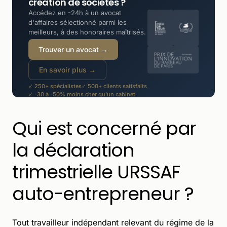
création de sociétés ?
Accédez en -24h à un avocat
d'affaires sélectionné parmi les
meilleurs, à des honoraires maîtrisés.
Trouver un avocat →
En savoir plus →
✓ 250+ spécialistes
✓ 500+ clients satisfaits
✓ -30 à -50% moins cher qu'un cabinet
Qui est concerné par
la déclaration
trimestrielle URSSAF
auto-entrepreneur ?
Tout travailleur indépendant relevant du régime de la