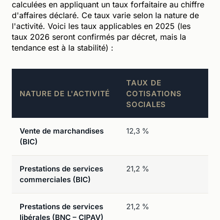
calculées en appliquant un taux forfaitaire au chiffre
d'affaires déclaré. Ce taux varie selon la nature de
l'activité. Voici les taux applicables en 2025 (les
taux 2026 seront confirmés par décret, mais la
tendance est à la stabilité) :
TAUX DE
E
NATURE DE L'ACTIVITÉ
COTISATIONS
T
SOCIALES
0
Vente de marchandises
12,3 %
1 
(BIC)
Prestations de services
21,2 %
2 
commerciales (BIC)
Prestations de services
21,2 %
2 
libérales (BNC – CIPAV)