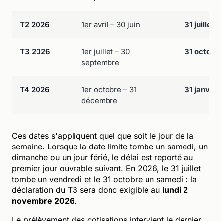
T2 2026
1er avril – 30 juin
31 juillet
T3 2026
1er juillet – 30
31 octobr
septembre
T4 2026
1er octobre – 31
31 janvier
décembre
Ces dates s'appliquent quel que soit le jour de la
semaine. Lorsque la date limite tombe un samedi, un
dimanche ou un jour férié, le délai est reporté au
premier jour ouvrable suivant. En 2026, le 31 juillet
tombe un vendredi et le 31 octobre un samedi : la
déclaration du T3 sera donc exigible au
lundi 2
novembre 2026
.
Le prélèvement des cotisations intervient le dernier