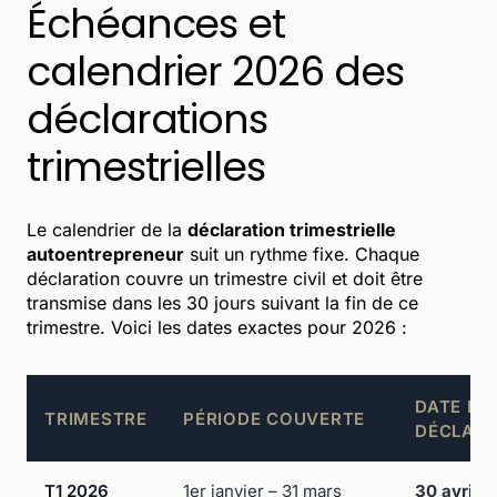
Échéances et
calendrier 2026 des
déclarations
trimestrielles
Le calendrier de la
déclaration trimestrielle
autoentrepreneur
suit un rythme fixe. Chaque
déclaration couvre un trimestre civil et doit être
transmise dans les 30 jours suivant la fin de ce
trimestre. Voici les dates exactes pour 2026 :
DATE LIM
TRIMESTRE
PÉRIODE COUVERTE
DÉCLARA
T1 2026
1er janvier – 31 mars
30 avril 