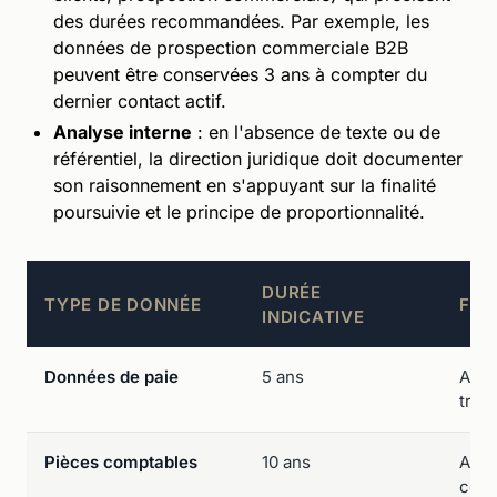
des durées recommandées. Par exemple, les
données de prospection commerciale B2B
peuvent être conservées 3 ans à compter du
dernier contact actif.
Analyse interne
: en l'absence de texte ou de
référentiel, la direction juridique doit documenter
son raisonnement en s'appuyant sur la finalité
poursuivie et le principe de proportionnalité.
DURÉE
TYPE DE DONNÉE
FO
INDICATIVE
Données de paie
5 ans
Arti
trava
Pièces comptables
10 ans
Arti
com