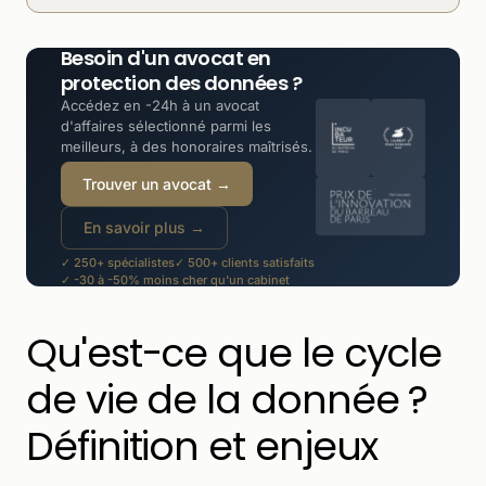
Besoin d'un avocat en
protection des données ?
Accédez en -24h à un avocat
d'affaires sélectionné parmi les
meilleurs, à des honoraires maîtrisés.
Trouver un avocat →
En savoir plus →
✓ 250+ spécialistes
✓ 500+ clients satisfaits
✓ -30 à -50% moins cher qu'un cabinet
Qu'est-ce que le cycle
de vie de la donnée ?
Définition et enjeux