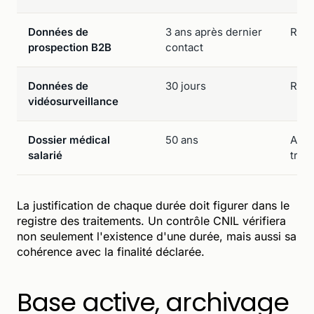
Données de
3 ans après dernier
Réfé
prospection B2B
contact
Données de
30 jours
Rec
vidéosurveillance
Dossier médical
50 ans
Arti
salarié
trava
La justification de chaque durée doit figurer dans le
registre des traitements. Un contrôle CNIL vérifiera
non seulement l'existence d'une durée, mais aussi sa
cohérence avec la finalité déclarée.
Base active, archivage