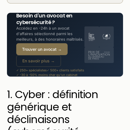
Besoin d'un avocat en
cybersécurité ?
Accédez en -24h à un avocat
d'affaires sélectionné parmi les
meilleurs, à des honoraires maîtrisés.
Trouver un avocat →
En savoir plus →
✓ 250+ spécialistes
✓ 500+ clients satisfaits
✓ -30 à -50% moins cher qu'un cabinet
1. Cyber : définition
générique et
déclinaisons