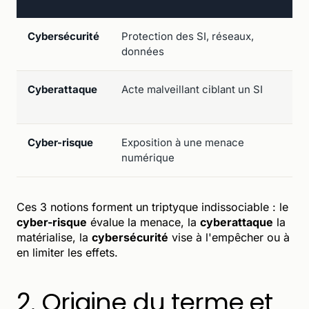
Cybersécurité
Protection des SI, réseaux,
Dé
données
Cyberattaque
Acte malveillant ciblant un SI
Of
é
Cyber-risque
Exposition à une menace
Pr
numérique
fi
Ces 3 notions forment un triptyque indissociable : le
cyber-risque
évalue la menace, la
cyberattaque
la
matérialise, la
cybersécurité
vise à l'empêcher ou à
en limiter les effets.
2. Origine du terme et