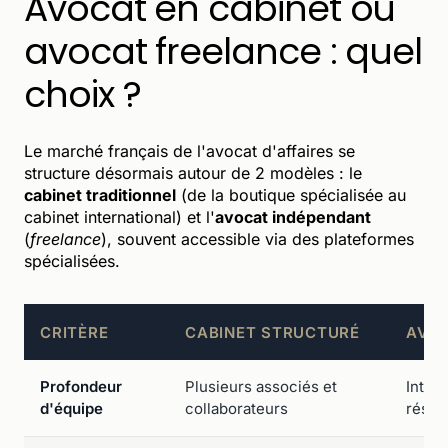
Avocat en cabinet ou
avocat freelance : quel
choix ?
Le marché français de l'avocat d'affaires se
structure désormais autour de 2 modèles : le
cabinet traditionnel
(de la boutique spécialisée au
cabinet international) et l'
avocat indépendant
(
freelance
), souvent accessible via des plateformes
spécialisées.
CRITÈRE
CABINET STRUCTURÉ
AVOC
Profondeur
Plusieurs associés et
Inter
d'équipe
collaborateurs
résea