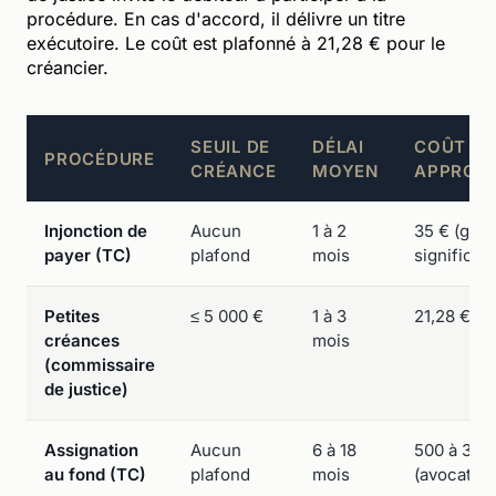
procédure. En cas d'accord, il délivre un titre
exécutoire. Le coût est plafonné à 21,28 € pour le
créancier.
SEUIL DE
DÉLAI
COÛT
PROCÉDURE
CRÉANCE
MOYEN
APPROXI
Injonction de
Aucun
1 à 2
35 € (gref
payer (TC)
plafond
mois
significat
Petites
≤ 5 000 €
1 à 3
21,28 €
créances
mois
(commissaire
de justice)
Assignation
Aucun
6 à 18
500 à 3 0
au fond (TC)
plafond
mois
(avocat + 