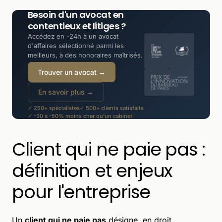
Besoin d'un avocat en
contentieux et litiges ?
Accédez en -24h à un avocat
d'affaires sélectionné parmi les
meilleurs, à des honoraires maîtrisés.
Trouver un avocat →
En savoir plus →
✓ 250+ spécialistes
✓ 500+ clients satisfaits
✓ -30 à -50% moins cher qu'un cabinet
Client qui ne paie pas :
définition et enjeux
pour l'entreprise
Un
client qui ne paie pas
désigne, en droit