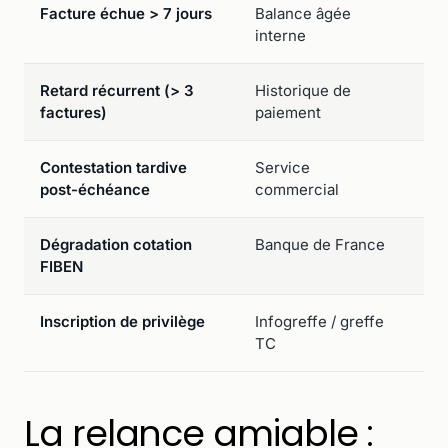
Facture échue > 7 jours
Balance âgée
Re
interne
em
Retard récurrent (> 3
Historique de
Re
factures)
paiement
fo
Contestation tardive
Service
An
post-échéance
commercial
co
Dégradation cotation
Banque de France
Ré
FIBEN
l'
Inscription de privilège
Infogreffe / greffe
Mi
TC
im
La relance amiable :