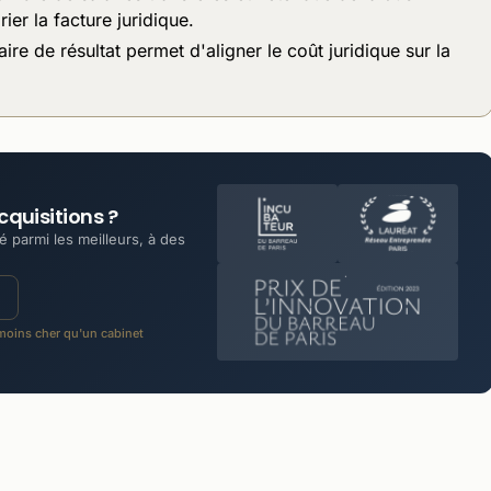
ier la facture juridique.
ire de résultat permet d'aligner le coût juridique sur la
cquisitions ?
 parmi les meilleurs, à des
oins cher qu'un cabinet