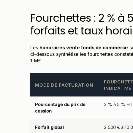
Fourchettes : 2 % à 5
forfaits et taux hora
Les
honoraires vente fonds de commerce
se
ci-dessous synthétise les fourchettes constat
1 M€.
FOURCHET
MODE DE FACTURATION
INDICATIVE
Pourcentage du prix de
2 % à 5 % HT
cession
Forfait global
2 000 € à 10 