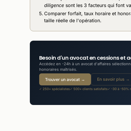
diligence
sont les 3 facteurs qui font var
Comparer forfait, taux horaire et honora
taille réelle de l'opération.
Besoin d'un avocat en cessions et a
Accédez en -24h à un avocat d'affaires sélectionné
honoraires maîtrisés.
En savoir plus →
Trouver un avocat →
✓ 250+ spécialistes
✓ 500+ clients satisfaits
✓ -30 à -50% m