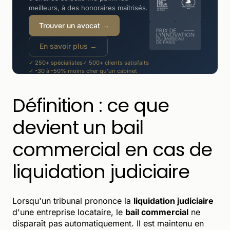
meilleurs, à des honoraires maîtrisés.
Trouver un avocat →
En savoir plus →
✓ 250+ spécialistes
✓ 500+ clients satisfaits
✓ -30 à -50% moins cher qu'un cabinet
Définition : ce que
devient un bail
commercial en cas de
liquidation judiciaire
Lorsqu'un tribunal prononce la
liquidation judiciaire
d'une entreprise locataire, le
bail commercial
ne
disparaît pas automatiquement. Il est maintenu en