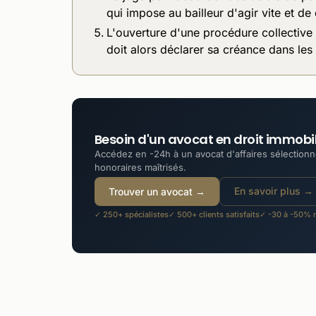
qui impose au bailleur d'agir vite et 
L'ouverture d'une procédure collective d
doit alors déclarer sa créance dans les
Besoin d'un avocat en droit immobil
Accédez en -24h à un avocat d'affaires sélectionné
honoraires maîtrisés.
En savoir plus →
Trouver un avocat →
✓ 250+ spécialistes
✓ 500+ clients satisfaits
✓ -30 à -50% m