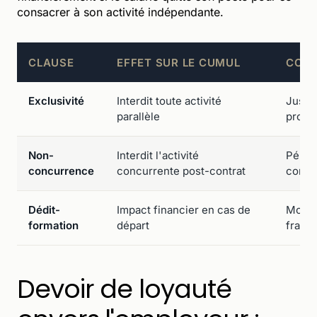
consacrer à son activité indépendante.
CLAUSE
EFFET SUR LE CUMUL
COND
Exclusivité
Interdit toute activité
Justif
parallèle
propor
Non-
Interdit l'activité
Périmè
concurrence
concurrente post-contrat
contre
Dédit-
Impact financier en cas de
Monta
formation
départ
frais
Devoir de loyauté