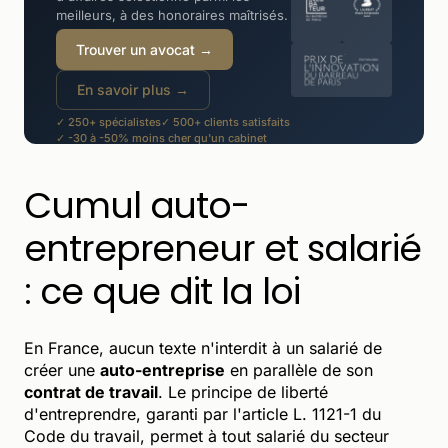
meilleurs, à des honoraires maîtrisés.
Trouver un avocat →
En savoir plus →
✓ 250+ spécialistes
✓ 500+ clients satisfaits
✓ -30 à -50% moins cher qu'un cabinet
Cumul auto-
entrepreneur et salarié
: ce que dit la loi
En France, aucun texte n'interdit à un salarié de
créer une
auto-entreprise
en parallèle de son
contrat de travail
. Le principe de liberté
d'entreprendre, garanti par l'article L. 1121-1 du
Code du travail, permet à tout salarié du secteur