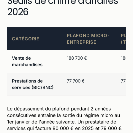
Seuils de chiffre d'affaires
2026
PLAFOND MICRO-
PLA
CATÉGORIE
ENTREPRISE
(TOL
Vente de
188 700 €
188 7
marchandises
Prestations de
77 700 €
77 70
services (BIC/BNC)
Le dépassement du plafond pendant 2 années
consécutives entraîne la sortie du régime micro au
1er janvier de l'année suivante. Un prestataire de
services qui facture 80 000 € en 2025 et 79 000 €