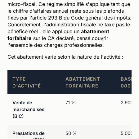
micro-fiscal. Ce régime simplifié s'applique tant que
le chiffre d'affaires annuel reste sous les plafonds
fixés par l'article 293 B du Code général des impôts.
Concrètement, l'administration fiscale ne taxe pas le
bénéfice réel : elle applique un
abattement
forfaitaire
sur le CA déclaré, censé couvrir
l'ensemble des charges professionnelles.
Cet abattement varie selon la nature de l'activité :
TYPE
ABATTEMENT
BASE I
D'ACTIVITÉ
FORFAITAIRE
000 € 
Vente de
71 %
2 900 €
marchandises
(BIC)
Prestations de
50 %
5 000 €