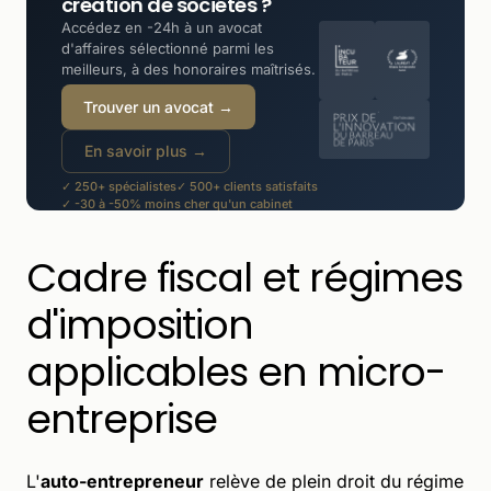
création de sociétés ?
Accédez en -24h à un avocat
d'affaires sélectionné parmi les
meilleurs, à des honoraires maîtrisés.
Trouver un avocat →
En savoir plus →
✓ 250+ spécialistes
✓ 500+ clients satisfaits
✓ -30 à -50% moins cher qu'un cabinet
Cadre fiscal et régimes
d'imposition
applicables en micro-
entreprise
L'
auto-entrepreneur
relève de plein droit du régime