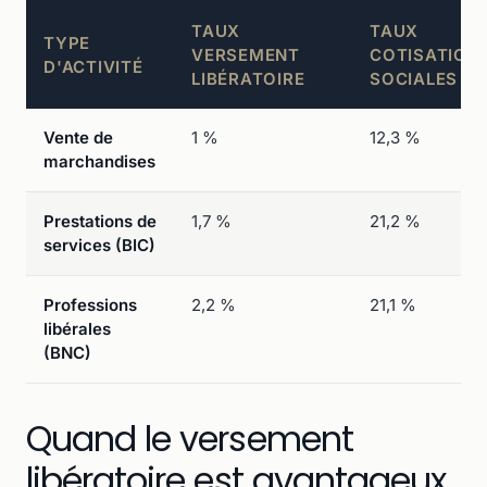
TAUX
TAUX
TYPE
VERSEMENT
COTISATION
D'ACTIVITÉ
LIBÉRATOIRE
SOCIALES
Vente de
1 %
12,3 %
marchandises
Prestations de
1,7 %
21,2 %
services (BIC)
Professions
2,2 %
21,1 %
libérales
(BNC)
Quand le versement
libératoire est avantageux