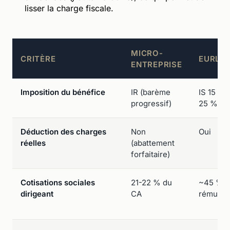
lisser la charge fiscale.
MICRO-
CRITÈRE
EURL À 
ENTREPRISE
Imposition du bénéfice
IR (barème
IS 15 % 
progressif)
25 %
Déduction des charges
Non
Oui
réelles
(abattement
forfaitaire)
Cotisations sociales
21-22 % du
~45 % d
dirigeant
CA
rémunér