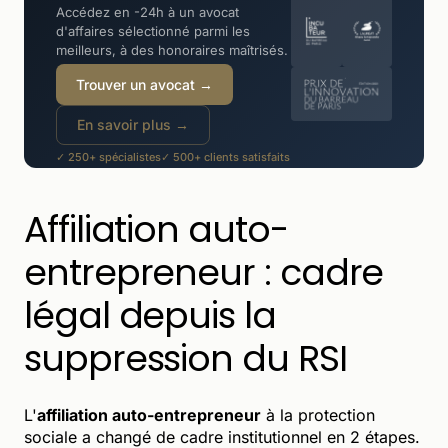
Accédez en -24h à un avocat
d'affaires sélectionné parmi les
meilleurs, à des honoraires maîtrisés.
Trouver un avocat →
En savoir plus →
✓ 250+ spécialistes
✓ 500+ clients satisfaits
✓ -30 à -50% moins cher qu'un cabinet
Affiliation auto-
entrepreneur : cadre
légal depuis la
suppression du RSI
L'
affiliation auto-entrepreneur
à la protection
sociale a changé de cadre institutionnel en 2 étapes.