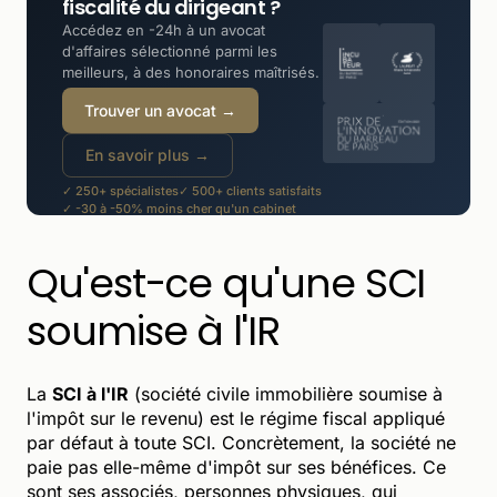
fiscalité du dirigeant ?
Accédez en -24h à un avocat
d'affaires sélectionné parmi les
meilleurs, à des honoraires maîtrisés.
Trouver un avocat →
En savoir plus →
✓ 250+ spécialistes
✓ 500+ clients satisfaits
✓ -30 à -50% moins cher qu'un cabinet
Qu'est-ce qu'une SCI
soumise à l'IR
La
SCI à l'IR
(société civile immobilière soumise à
l'impôt sur le revenu) est le régime fiscal appliqué
par défaut à toute SCI. Concrètement, la société ne
paie pas elle-même d'impôt sur ses bénéfices. Ce
sont ses associés, personnes physiques, qui