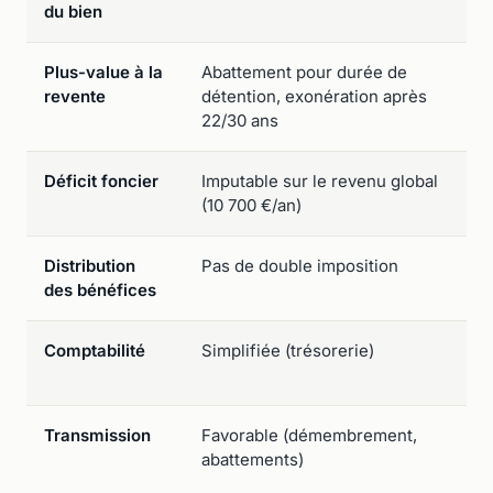
du bien
Plus-value à la
Abattement pour durée de
Ca
revente
détention, exonération après
ne
22/30 ans
d'
Déficit foncier
Imputable sur le revenu global
Re
(10 700 €/an)
fu
Distribution
Pas de double imposition
Fl
des bénéfices
di
Comptabilité
Simplifiée (trésorerie)
Co
fi
Transmission
Favorable (démembrement,
Mo
abattements)
de
ré