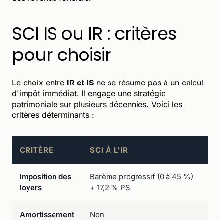
SCI IS ou IR : critères
pour choisir
Le choix entre
IR et IS
ne se résume pas à un calcul
d'impôt immédiat. Il engage une stratégie
patrimoniale sur plusieurs décennies. Voici les
critères déterminants :
CRITÈRE
SCI À L'IR
SC
Imposition des
Barème progressif (0 à 45 %)
Ta
loyers
+ 17,2 % PS
50
Amortissement
Non
Ou