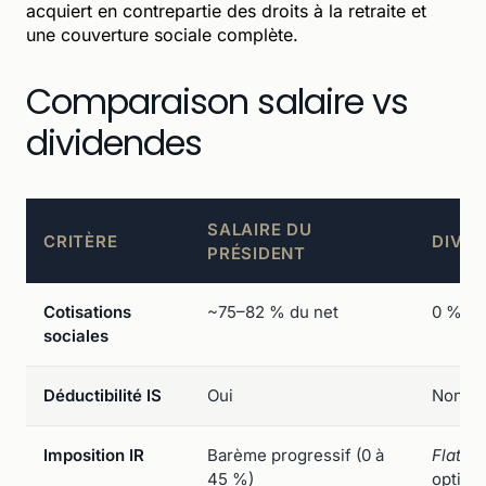
acquiert en contrepartie des droits à la retraite et
une couverture sociale complète.
Comparaison salaire vs
dividendes
SALAIRE DU
CRITÈRE
DIVID
PRÉSIDENT
Cotisations
~75–82 % du net
0 % (S
sociales
Déductibilité IS
Oui
Non (di
Imposition IR
Barème progressif (0 à
Flat ta
45 %)
option