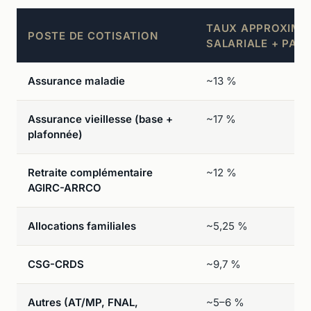
TAUX APPROXIMAT
POSTE DE COTISATION
SALARIALE + PAT
Assurance maladie
~13 %
Assurance vieillesse (base +
~17 %
plafonnée)
Retraite complémentaire
~12 %
AGIRC-ARRCO
Allocations familiales
~5,25 %
CSG-CRDS
~9,7 %
Autres (AT/MP, FNAL,
~5–6 %