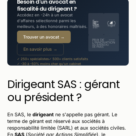
Besoin d'un avocat en
fiscalité du dirigeant ?
Accédez en -24h à un avocat
d'affaires sélectionné parmi les
meilleurs, à des honoraires maîtrisés.
Trouver un avocat →
En savoir plus →
✓ 250+ spécialistes
✓ 500+ clients satisfaits
✓ -30 à -50% moins cher qu'un cabinet
Dirigeant SAS : gérant
ou président ?
En SAS, le
dirigeant
ne s'appelle pas gérant. Le
terme de gérant est réservé aux sociétés à
responsabilité limitée (SARL) et aux sociétés civiles.
En
SAS
(
Société par Actions Simplifiée
), le