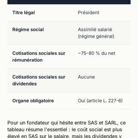
Titre légal
Président
G
Régime social
Assimilé salarié
T
(régime général)
(
Cotisations sociales sur
~75–80 % du net
~
rémunération
Cotisations sociales sur
Aucune
O
dividendes
c
Organe obligatoire
Oui (article L. 227-6)
O
Pour un fondateur qui hésite entre SAS et SARL, ce
tableau résume l'essentiel : le coût social est plus
élevé en SAS sur le salaire, mais les dividendes y