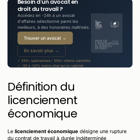
Besoin d'un avocat en
droit du travail ?
Accédez en -24h à un avocat
d'affaires sélectionné parmi les
meilleurs, à des honoraires maîtrisés.
Trouver un avocat →
En savoir plus →
✓ 250+ spécialistes
✓ 500+ clients satisfaits
✓ -30 à -50% moins cher qu'un cabinet
Définition du
licenciement
économique
Le
licenciement économique
désigne une rupture
du contrat de travail à durée indéterminée