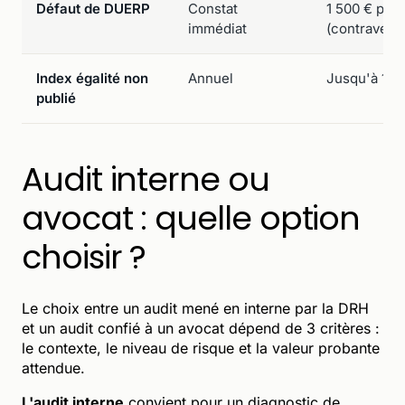
Défaut de DUERP
Constat
1 500 € par u
immédiat
(contravent
Index égalité non
Annuel
Jusqu'à 1 % 
publié
Audit interne ou
avocat : quelle option
choisir ?
Le choix entre un audit mené en interne par la DRH
et un audit confié à un avocat dépend de 3 critères :
le contexte, le niveau de risque et la valeur probante
attendue.
L'audit interne
convient pour un diagnostic de