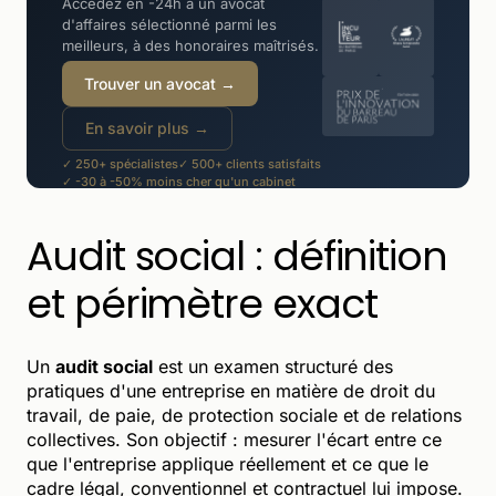
Accédez en -24h à un avocat
d'affaires sélectionné parmi les
meilleurs, à des honoraires maîtrisés.
Trouver un avocat →
En savoir plus →
✓ 250+ spécialistes
✓ 500+ clients satisfaits
✓ -30 à -50% moins cher qu'un cabinet
Audit social : définition
et périmètre exact
Un
audit social
est un examen structuré des
pratiques d'une entreprise en matière de droit du
travail, de paie, de protection sociale et de relations
collectives. Son objectif : mesurer l'écart entre ce
que l'entreprise applique réellement et ce que le
cadre légal, conventionnel et contractuel lui impose.