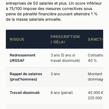
entreprises de 50 salariés et plus. Un score inférieur
à 75/100 impose des mesures correctives sous
peine de pénalité financière pouvant atteindre 1 %
de la masse salariale annuelle.
PRESCRIPTION
RISQUE
SANCTION
/ DÉLAI
Redressement
3 ans (5 ans si
Cotisations 
URSSAF
travail dissimulé)
40 %
Rappel de salaires
3 ans
Montant des
(prud'hommes)
dommages-i
Travail dissimulé
6 ans (pénal)
45 000 € (p
225 000 € (